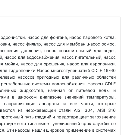
одоочистки, насос для фонтана, насос парового котла,
овки, насос фильтр, насос для мембран ,насос осмос,
овышения давления, насос повысительный для воды,
, насос для водоснабжения, насос питательный, насос
ля мойки, насос для орошения, насос для аэропоники,
для гидропоники Насос многоступенчатый CDLF 16-60
целевых насосов пригодных для различных областей
и рентабельные системы водоснабжения. Насосы CDLF
зличных жидкостей, начиная от питьевой воды и
тями в широком диапазоне значений температуры,
, направляющие аппараты и все части, которые
иваются из нержавеющей стали AISI 304, AISI 316
, проточный путь гладкий и предотвращает загрязнение
картриджного типа имеет увеличенный срок службы по
ся. Эти насосы нашли широкое применение в системах