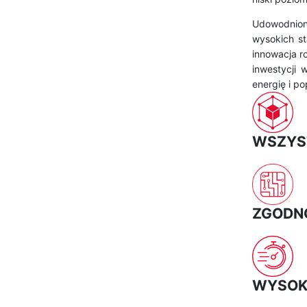
Udowodniono
wysokich s
innowacja r
inwestycji 
energię i p
WSZYS
ZGODNO
WYSOK