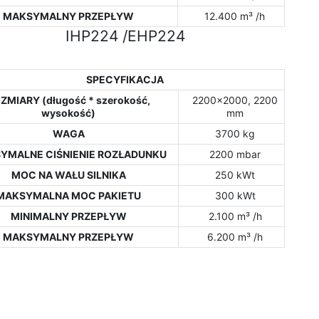
MAKSYMALNY PRZEPŁYW
12.400 m³ /h
IHP224 /EHP224
SPECYFIKACJA
ZMIARY (długość * szerokość,
2200x2000, 2200
wysokość)
mm
WAGA
3700 kg
YMALNE CIŚNIENIE ROZŁADUNKU
2200 mbar
MOC NA WAŁU SILNIKA
250 kWt
MAKSYMALNA MOC PAKIETU
300 kWt
MINIMALNY PRZEPŁYW
2.100 m³ /h
MAKSYMALNY PRZEPŁYW
6.200 m³ /h