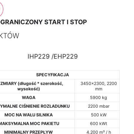
OGRANICZONY START I STOP
KTÓW
IHP229 /EHP229
SPECYFIKACJA
ZMIARY (długość * szerokość,
3450x2300, 2200
wysokość)
mm
WAGA
5900 kg
YMALNE CIŚNIENIE ROZŁADUNKU
2200 mbar
MOC NA WAŁU SILNIKA
500 kW
MAKSYMALNA MOC PAKIETU
600 kWt
MINIMALNY PRZEPŁYW
4.200 m³ / h