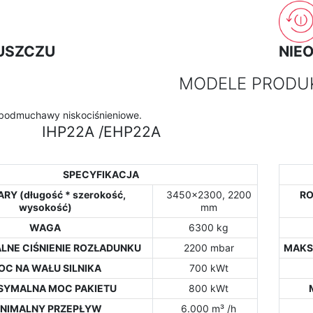
USZCZU
NIE
MODELE PRODU
urbodmuchawy niskociśnieniowe.
IHP22A /EHP22A
SPECYFIKACJA
RY (długość * szerokość,
3450x2300, 2200
RO
wysokość)
mm
WAGA
6300 kg
NE CIŚNIENIE ROZŁADUNKU
2200 mbar
MAKS
OC NA WAŁU SILNIKA
700 kWt
YMALNA MOC PAKIETU
800 kWt
INIMALNY PRZEPŁYW
6.000 m³ /h