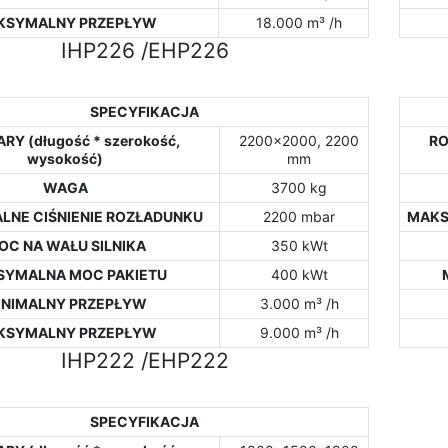
KSYMALNY PRZEPŁYW
18.000 m³ /h
IHP226 /EHP226
SPECYFIKACJA
RY (długość * szerokość,
2200x2000, 2200
RO
wysokość)
mm
WAGA
3700 kg
NE CIŚNIENIE ROZŁADUNKU
2200 mbar
MAKS
OC NA WAŁU SILNIKA
350 kWt
SYMALNA MOC PAKIETU
400 kWt
INIMALNY PRZEPŁYW
3.000 m³ /h
KSYMALNY PRZEPŁYW
9.000 m³ /h
IHP222 /EHP222
SPECYFIKACJA