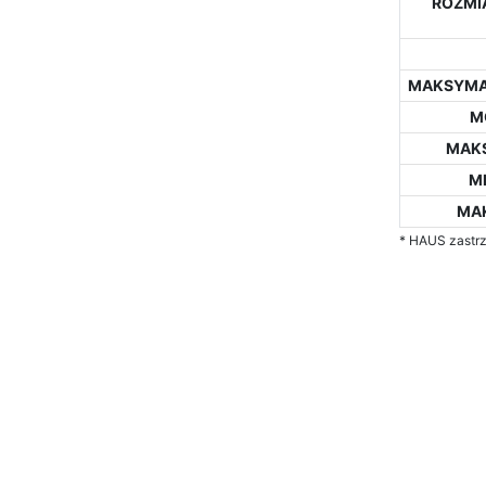
ROZMIA
MAKSYMAL
M
MAK
M
MA
* HAUS zastrz