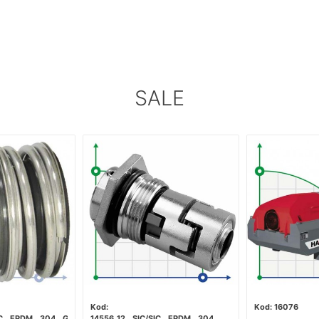
SALE
16076
IC__EPDM__304__G60
14556_12__SIC/SIC__EPDM__304