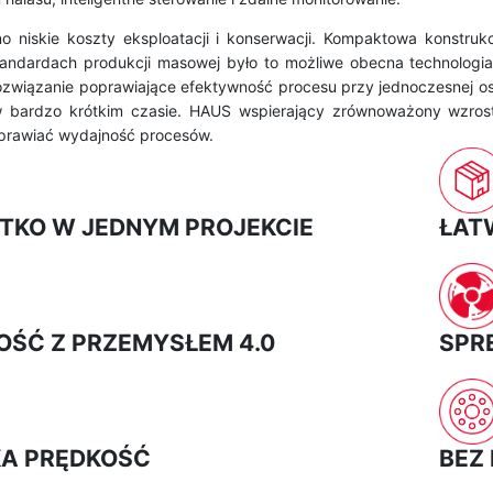
 niskie koszty eksploatacji i konserwacji. Kompaktowa konstruk
tandardach produkcji masowej było to możliwe obecna technolog
ozwiązanie poprawiające efektywność procesu przy jednoczesnej os
w bardzo krótkim czasie. HAUS wspierający zrównoważony wzrost
oprawiać wydajność procesów.
TKO W JEDNYM PROJEKCIE
ŁAT
ŚĆ Z PRZEMYSŁEM 4.0
SPR
A PRĘDKOŚĆ
BEZ