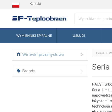
Kontakt
WYMIENNIKI SPIRALNE
USŁUGI
Home
W
Wirówki przemysłowe
Seria
Brands
HAUS Turbo 
Seria L - t
napowietrz
łożyskami 
technologii
niski poziom