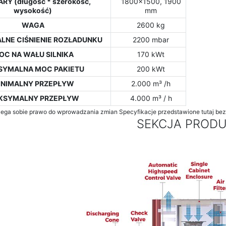
RY (długość * szerokość,
1800x1500, 1900
wysokość)
mm
WAGA
2600 kg
NE CIŚNIENIE ROZŁADUNKU
2200 mbar
OC NA WAŁU SILNIKA
170 kWt
SYMALNA MOC PAKIETU
200 kWt
INIMALNY PRZEPŁYW
2.000 m³ /h
KSYMALNY PRZEPŁYW
4.000 m³ / h
ega sobie prawo do wprowadzania zmian Specyfikacje przedstawione tutaj bez
SEKCJA PROD