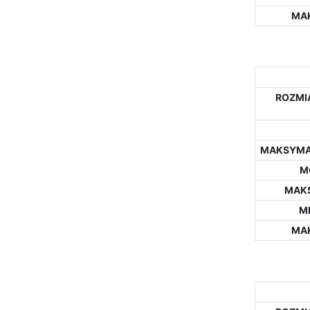
MA
ROZMIA
MAKSYMAL
M
MAK
M
MA