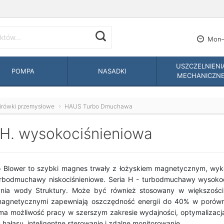
Mon—
USZCZELNIENI
POMPA
NASADKI
MECHANICZN
irówki przemysłowe
HAUS Turbo Dmuchawa
 H. wysokociśnieniowa
Blower to szybki magnes trwały z łożyskiem magnetycznym, wyko
urbodmuchawy niskociśnieniowe. Seria H - turbodmuchawy wysokoc
ania wody Struktury. Może być również stosowany w większośc
magnetycznymi zapewniają oszczędność energii do 40% w porówna
 ma możliwość pracy w szerszym zakresie wydajności, optymalizacja
 hałasu, inteligentne sterowanie i zdalne monitorowanie.