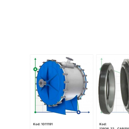
1011191
13936_22__CAR/S