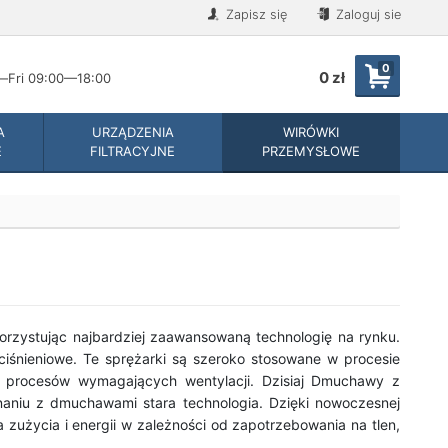
Zapisz się
Zaloguj sie
0
0 zł
Fri 09:00—18:00
A
URZĄDZENIA
WIRÓWKI
E
FILTRACYJNE
PRZEMYSŁOWE
rzystując najbardziej zaawansowaną technologię na rynku.
iśnieniowe. Te sprężarki są szeroko stosowane w procesie
i procesów wymagających wentylacji. Dzisiaj Dmuchawy z
niu z dmuchawami stara technologia. Dzięki nowoczesnej
 zużycia i energii w zależności od zapotrzebowania na tlen,