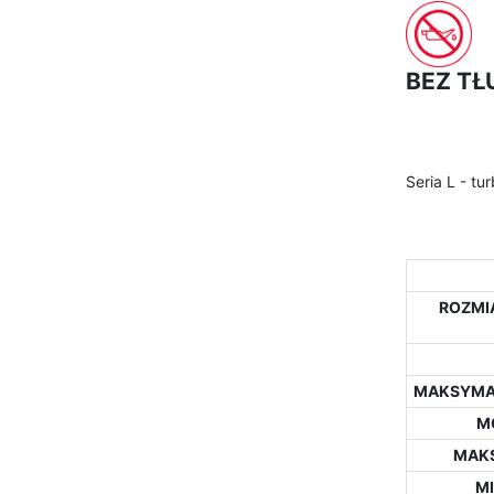
BEZ TŁ
Seria L - t
ROZMIA
MAKSYMAL
M
MAKS
M