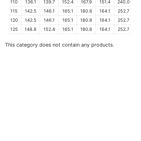
110
136.1
139.7
152.4
167.9
151.4
240.0
11
115
142.5
146.1
165.1
180.6
164.1
252.7
11
120
142.5
146.1
165.1
180.6
164.1
252.7
11
125
148.8
152.4
165.1
180.6
164.1
252.7
11
This category does not contain any products.