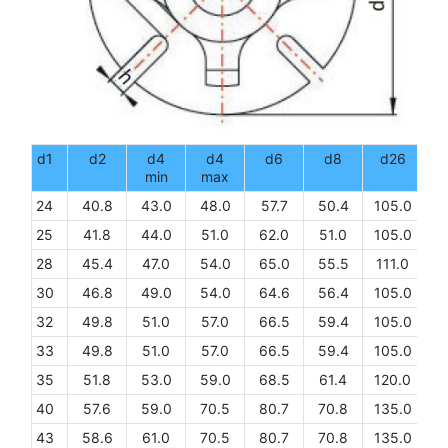
d1
d2
d4
d4
d6
d8
d26
min
max
24
40.8
43.0
48.0
57.7
50.4
105.0
9
25
41.8
44.0
51.0
62.0
51.0
105.0
9
28
45.4
47.0
54.0
65.0
55.5
111.0
9
30
46.8
49.0
54.0
64.6
56.4
105.0
9
32
49.8
51.0
57.0
66.5
59.4
105.0
9
33
49.8
51.0
57.0
66.5
59.4
105.0
9
35
51.8
53.0
59.0
68.5
61.4
120.0
9
40
57.6
59.0
70.5
80.7
70.8
135.0
9
43
58.6
61.0
70.5
80.7
70.8
135.0
9