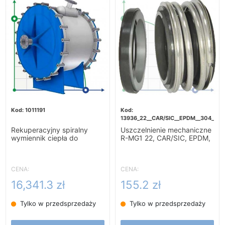
1011191
13936_22__CAR/SIC__EPDM__304__G6
Rekuperacyjny spiralny
Uszczelnienie mechaniczne
wymiennik ciepła do
R-MG1 22, CAR/SIC, EPDM,
podgrzewania zacieru-
304, G60
10m2
CENA:
CENA:
16,341.3 zł
155.2 zł
Tylko w przedsprzedaży
Tylko w przedsprzedaży