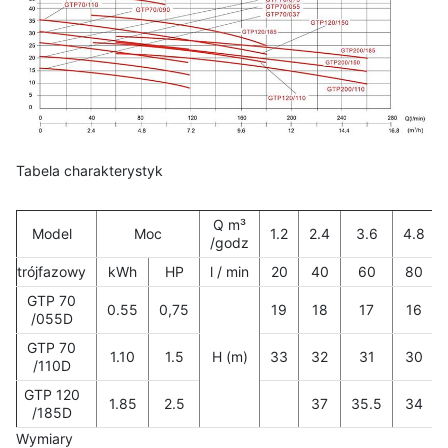
Tabela charakterystyk
Q m³
Model
Moc
1.2
2.4
3.6
4.8
/godz
trójfazowy
kWh
HP
l / min
20
40
60
80
GTP 70
0.55
0,75
19
18
17
16
/055D
GTP 70
1.10
1.5
H (m)
33
32
31
30
/110D
GTP 120
1.85
2.5
37
35.5
34
/185D
Wymiary