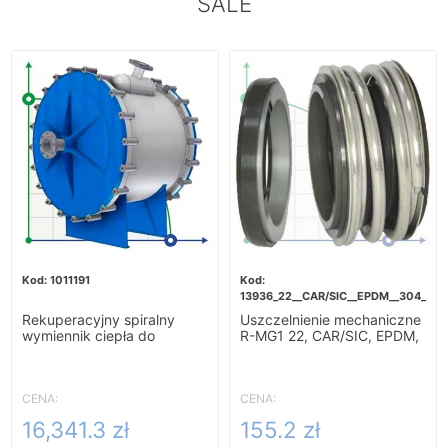
SALE
1011191
13936_22__CAR/SIC__EPDM__304__G6
Rekuperacyjny spiralny
Uszczelnienie mechaniczne
wymiennik ciepła do
R-MG1 22, CAR/SIC, EPDM,
podgrzewania zacieru-
304, G60
10m2
CENA:
CENA:
16,341.3 zł
155.2 zł