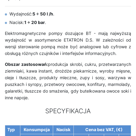
Wydajność:
5 ÷ 50 l /h
.
Nacisk:
1 ÷ 20 bar
.
Elektromagnetyczne pompy dozujące BT - mają najwyższą
wydajność w asortymencie ETATRON D.S. W zależności od
wersji sterowanie pompą może być analogowe lub cyfrowe z
obsługą różnych czujników i interfejsów informacyjnych.
Obszar zastosowań:
produkcja skrobi, cukru, przetwarzanych
ziemniaki, kawa instant, drożdże piekarnicze, wyroby mięsne,
oleje i tłuszcze, produkty mleczne, zupy i sosy, warzywa w
puszkach i syropy, przetwory owocowe, konfitury, marmolady,
galaretki, tłuszcze do smażenia, gdy butelkowana owoce soki i
inne napoje.
SPECYFIKACJA
Typ
Konsumpcja
Nacisk
Cena bez VAT, (€)