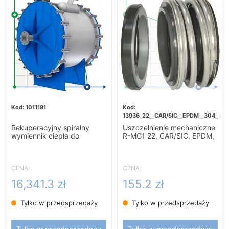
1011191
13936_22__CAR/SIC__EPDM__304__G6
Rekuperacyjny spiralny
Uszczelnienie mechaniczne
wymiennik ciepła do
R-MG1 22, CAR/SIC, EPDM,
podgrzewania zacieru-
304, G60
10m2
CENA:
CENA:
16,341.3 zł
155.2 zł
Tylko w przedsprzedaży
Tylko w przedsprzedaży