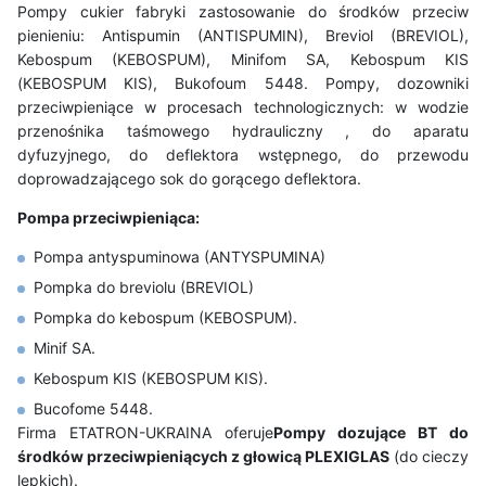
Pompy cukier fabryki zastosowanie do środków przeciw
pienieniu: Antispumin (ANTISPUMIN), Breviol (BREVIOL),
Kebospum (KEBOSPUM), Minifom SA, Kebospum KIS
(KEBOSPUM KIS), Bukofoum 5448. Pompy, dozowniki
przeciwpieniące w procesach technologicznych: w wodzie
przenośnika taśmowego hydrauliczny , do aparatu
dyfuzyjnego, do deflektora wstępnego, do przewodu
doprowadzającego sok do gorącego deflektora.
Pompa przeciwpieniąca:
Pompa antyspuminowa (ANTYSPUMINA)
Pompka do breviolu (BREVIOL)
Pompka do kebospum (KEBOSPUM).
Minif SA.
Kebospum KIS (KEBOSPUM KIS).
Bucofome 5448.
Firma ETATRON-UKRAINA oferuje
Pompy dozujące BT do
środków przeciwpieniących z głowicą PLEXIGLAS
(do cieczy
lepkich).