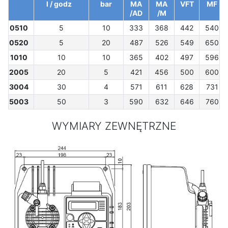
l / godz
bar
MA
MA
VFT
MF
/AD
/M
0510
5
10
333
368
442
540
0520
5
20
487
526
549
650
1010
10
10
365
402
497
596
2005
20
5
421
456
500
600
3004
30
4
571
611
628
731
5003
50
3
590
632
646
760
WYMIARY ZEWNĘTRZNE