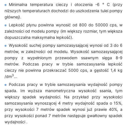
Minimalna temperatura cieczy i otoczenia -6 ° C (przy
niższych temperaturach dochodzi do uszkodzenia tulei pompy
głównej).
Lepkość płynu powinna wynosić od 800 do 50000 cps, w
zależności od modelu pompy (im większy rozmiar, tym większa
dopuszczalna maksymalna lepkość).
Wysokość suchej pompy samozasysającej wynosi od 3 do 6
metrów, w zależności od modelu. Wysokość samozasysającej
pompy z wypełnionym przewodem ssawnym sięga 8-9
metrów. Podczas pracy w trybie samozasysania lepkość
cieczy nie powinna przekraczać 5000 cps, a gęstość 1,4 kg
3
/dm
...
Podczas pracy w trybie samozasysania wydajność pompy
spada. Im wyższa manometryczna wysokość ssania, tym
większy spadek wydajności. Na przykład przy wysokości
samozasysania wynoszącej 4 metry wydajność spada o 15%,
przy wysokości 7 metrów spadek wynosi już prawie 40%, a
przy wysokości ponad 7 metrów następuje gwałtowny spadek
wydajności .