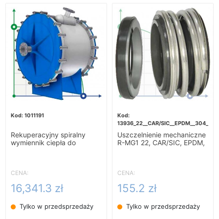
1011191
13936_22__CAR/SIC__EPDM__304__G6
Rekuperacyjny spiralny
Uszczelnienie mechaniczne
wymiennik ciepła do
R-MG1 22, CAR/SIC, EPDM,
podgrzewania zacieru-
304, G60
10m2
CENA:
CENA:
16,341.3 zł
155.2 zł
Tylko w przedsprzedaży
Tylko w przedsprzedaży