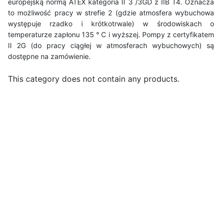
europejską normą ATEX kategoria II 3 /3GD z IIB T4. Oznacza
to możliwość pracy w strefie 2 (gdzie atmosfera wybuchowa
występuje rzadko i krótkotrwale) w środowiskach o
temperaturze zapłonu 135 ° C i wyższej. Pompy z certyfikatem
II 2G (do pracy ciągłej w atmosferach wybuchowych) są
dostępne na zamówienie.
This category does not contain any products.