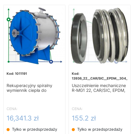
1011191
13936_22__CAR/SIC__EPDM__304__G6
Rekuperacyjny spiralny
Uszczelnienie mechaniczne
wymiennik ciepła do
R-MG1 22, CAR/SIC, EPDM,
podgrzewania zacieru-
304, G60
10m2
CENA:
CENA:
16,341.3 zł
155.2 zł
Tylko w przedsprzedaży
Tylko w przedsprzedaży