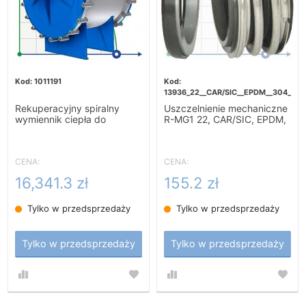
1011191
13936_22__CAR/SIC__EPDM__304__G6
Rekuperacyjny spiralny
Uszczelnienie mechaniczne
wymiennik ciepła do
R-MG1 22, CAR/SIC, EPDM,
podgrzewania zacieru-
304, G60
10m2
CENA:
CENA:
16,341.3 zł
155.2 zł
Tylko w przedsprzedaży
Tylko w przedsprzedaży
Tylko w przedsprzedaży
Tylko w przedsprzedaży