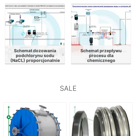
Schemat dozowania
Schemat przepływu
podchlorynu sodu
procesu dla
(NaCL) proporcjonalnie
chemicznego
do zużycia wody
odpowietrzania wody i
kontroli pH
SALE