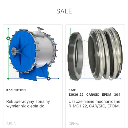
SALE
1011191
13936_22__CAR/SIC__EPDM__304__G6
Rekuperacyjny spiralny
Uszczelnienie mechaniczne
wymiennik ciepła do
R-MG1 22, CAR/SIC, EPDM,
podgrzewania zacieru-
304, G60
10m2
CENA:
CENA: