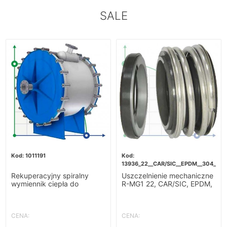
SALE
1011191
13936_22__CAR/SIC__EPDM__304__G6
Rekuperacyjny spiralny
Uszczelnienie mechaniczne
wymiennik ciepła do
R-MG1 22, CAR/SIC, EPDM,
podgrzewania zacieru-
304, G60
10m2
CENA:
CENA: