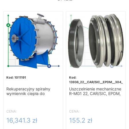
1011191
13936_22__CAR/SIC__EPDM__304__G6
Rekuperacyjny spiralny
Uszczelnienie mechaniczne
wymiennik ciepła do
R-MG1 22, CAR/SIC, EPDM,
podgrzewania zacieru-
304, G60
10m2
CENA:
CENA:
16,341.3 zł
155.2 zł