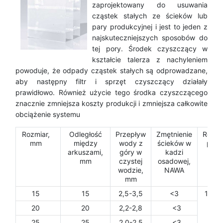
zaprojektowany do usuwania
cząstek stałych ze ścieków lub
pary produkcyjnej i jest to jeden z
najskuteczniejszych sposobów do
tej pory. Środek czyszczący w
kształcie talerza z nachyleniem
powoduje, że odpady cząstek stałych są odprowadzane,
aby następny filtr i sprzęt czyszczący działały
prawidłowo. Również użycie tego środka czyszczącego
znacznie zmniejsza koszty produkcji i zmniejsza całkowite
obciążenie systemu
Rozmiar,
Odległość
Przepływ
Zmętnienie
Rozmi
mm
między
wody z
ścieków w
płyty
arkuszami,
góry w
kadzi
mm
mm
czystej
osadowej,
wodzie,
NAWA
mm
15
15
2,5-3,5
<3
1000
100
20
20
2,2-2,8
<3
25
25
2,0-2,5
<3