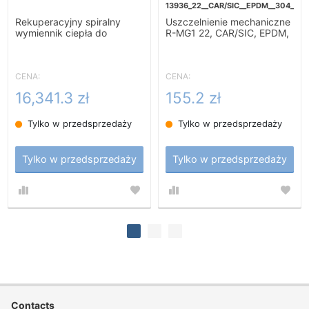
13936_22__CAR/SIC__EPDM__304__G6
Rekuperacyjny spiralny
Uszczelnienie mechaniczne
wymiennik ciepła do
R-MG1 22, CAR/SIC, EPDM,
podgrzewania zacieru-
304, G60
10m2
CENA:
CENA:
16,341.3 zł
155.2 zł
Tylko w przedsprzedaży
Tylko w przedsprzedaży
Tylko w przedsprzedaży
Tylko w przedsprzedaży
Contacts