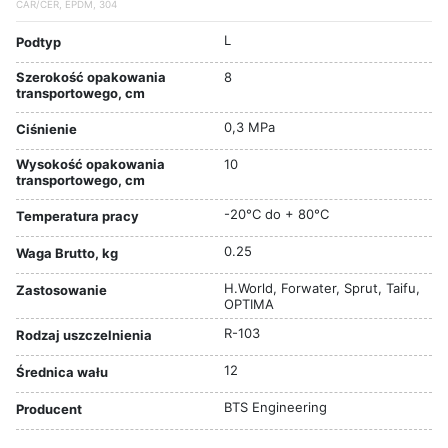
CAR/CER, EPDM, 304
L
Podtyp
Szerokość opakowania
8
transportowego, cm
0,3 MPa
Ciśnienie
Wysokość opakowania
10
transportowego, cm
-20°C do + 80°C
Temperatura pracy
0.25
Waga Brutto, kg
H.World, Forwater, Sprut, Taifu,
Zastosowanie
OPTIMA
R-103
Rodzaj uszczelnienia
12
Średnica wału
BTS Engineering
Producent