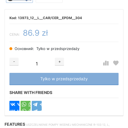
13973_12__L__CAR/CER__EPDM__304
86.9 zł
CENA:
Основний:
Tylko w przedsprzedaży
-
+
Добавляется...
Добавлен
Tylko w przedsprzedaży
SHARE WITH FRIENDS
FEATURES
USZCZELNIENIE POMPY WODNEJ MECHANICZNE R-103 12, L,