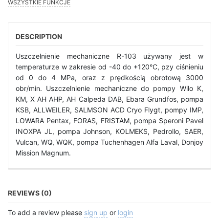
WSZYSTKIE FUNKCJE
DESCRIPTION
Uszczelnienie mechaniczne R-103 używany jest w
temperaturze w zakresie od -40 do +120°C, pzy ciśnieniu
od 0 do 4 MPa, oraz z prędkością obrotową 3000
obr/min. Uszczelnienie mechaniczne do pompy Wilo K,
KM, X AH AHP, AH Calpeda DAB, Ebara Grundfos, pompa
KSB, ALLWEILER, SALMSON ACD Cryo Flygt, pompy IMP,
LOWARA Pentax, FORAS, FRISTAM, pompa Speroni Pavel
INOXPA JL, pompa Johnson, KOLMEKS, Pedrollo, SAER,
Vulcan, WQ, WQK, pompa Tuchenhagen Alfa Laval, Donjoy
Mission Magnum.
REVIEWS (0)
To add a review please
sign up
or
login