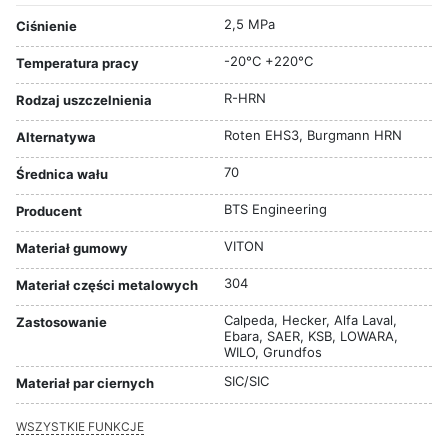
2,5 MPa
Ciśnienie
-20°C +220°C
Temperatura pracy
R-HRN
Rodzaj uszczelnienia
Roten EHS3, Burgmann HRN
Alternatywa
70
Średnica wału
BTS Engineering
Producent
VITON
Materiał gumowy
304
Materiał części metalowych
Calpeda, Hecker, Alfa Laval,
Zastosowanie
Ebara, SAER, KSB, LOWARA,
WILO, Grundfos
SIC/SIC
Materiał par ciernych
WSZYSTKIE FUNKCJE