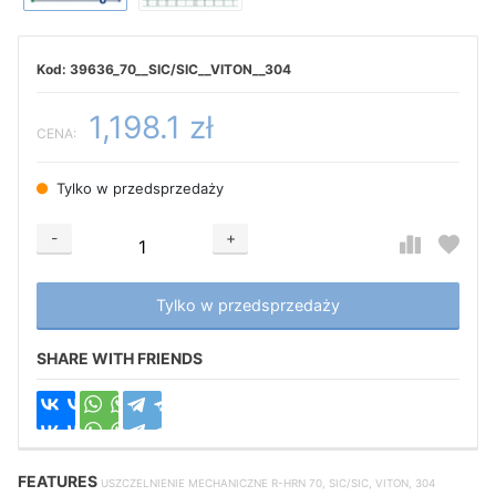
39636_70__SIC/SIC__VITON__304
1,198.1 zł
CENA:
Tylko w przedsprzedaży
-
+
Добавляется...
Добавлен
Tylko w przedsprzedaży
SHARE WITH FRIENDS
FEATURES
USZCZELNIENIE MECHANICZNE R-HRN 70, SIC/SIC, VITON, 304