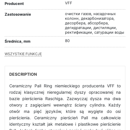
VFF
Producent
очистки газов, насадочных
Zastosowanie
колонн, декарбонизатора,
десорбера, абсорбера,
дегидратации, дистиляции,
ректификации, сатурации воды
80
Średnica, mm
WSZYSTKIE FUNKCJE
DESCRIPTION
Ceramiczny Pall Ring niemieckiego producenta VFF to
rodzaj klasycznej nieregularnej dyszy opracowanej na
bazie pierścienia Raschiga. Zazwyczaj dysza ma dwa
otwory z zagięciami wewnątrz ściany cylindra. Każdy
otwór ma pięć języków, które są wygięte do osi
pierścienia. Ceramiczny pierścień Pall ma całkowicie
identyczny kształt jak metalowe i plastikowe pierścienie