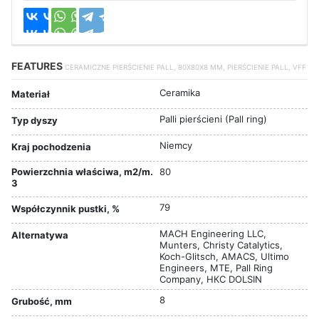
FEATURES
CERAMICZNE PIERŚCIENIE PALL, 80X80X8 MM, PIERŚCIENIE PALL, VFF
Ceramika
Materiał
Palli pierścieni (Pall ring)
Typ dyszy
Niemcy
Kraj pochodzenia
Powierzchnia właściwa, m2/m.
80
3
79
Współczynnik pustki, %
MACH Engineering LLC,
Alternatywa
Munters, Christy Catalytics,
Koch-Glitsch, AMACS, Ultimo
Engineers, MTE, Pall Ring
Company, НКС DOLSIN
8
Grubość, mm