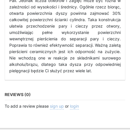
Pall. Jednak liczba otworów i zagięć może być różna w
zależności od wysokości i średnicy. Ogólnie rzecz biorąc,
otwarta powierzchnia dyszy powinna zajmować 30%
całkowitej powierzchni ścianki cylindra. Taka konstrukcja
ułatwia przechodzenie pary i cieczy przez otwory,
umożliwiając pełne wykorzystanie powierzchni
wewnętrznej pierścienia do separacji pary i cieczy.
Poprawia to również efektywność separacji. Ważną zaletą
pierścieni ceramicznych jest ich odporność na zużycie.
Nie wchodzą one w reakcje ze składnikami surowego
alkoholu/brązu, dlatego taka dysza przy odpowiedniej
pielęgnacji będzie Ci służyć przez wiele lat.
REVIEWS (0)
To add a review please
sign up
or
login