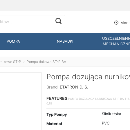
Mon—
USZCZELNIENI
POMPA
NASADKI
MECHANICZN
rnikowe ST-P
Pompa tłokowa ST-P BA
Pompa dozująca nurniko
Brand
ETATRON D. S.
FEATURES
POMPA DOZUJĄCA NURNIKOWA ST-P BA 116/
0,18
Silnik tłoka
Typ Pompy
PVC
Materiał