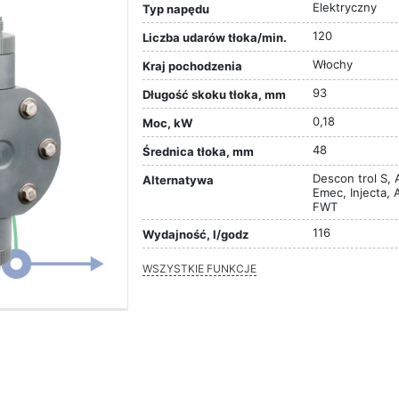
Elektryczny
Typ napędu
120
Liczba udarów tłoka/min.
Włochy
Kraj pochodzenia
93
Długość skoku tłoka, mm
0,18
Moc, kW
48
Średnica tłoka, mm
Descon trol S, 
Alternatywa
Emec, Injecta, 
FWT
116
Wydajność, l/godz
WSZYSTKIE FUNKCJE