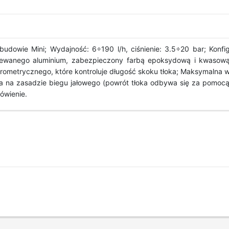
dowie Mini; Wydajność: 6÷190 l/h, ciśnienie: 3.5÷20 bar; Konf
wanego aluminium, zabezpieczony farbą epoksydową i kwasową; S
ometrycznego, które kontroluje długość skoku tłoka; Maksymalna 
ła na zasadzie biegu jałowego (powrót tłoka odbywa się za pomocą
ówienie.