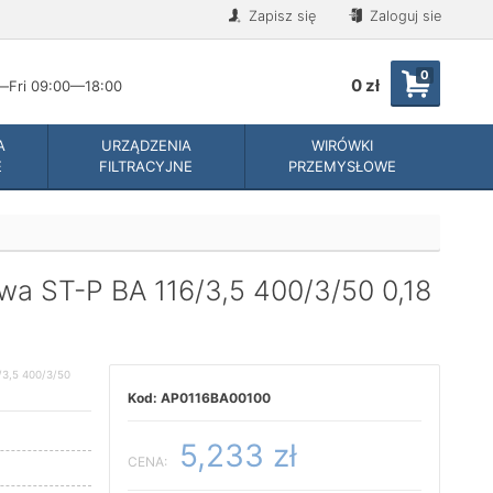
Zapisz się
Zaloguj sie
0
0 zł
Fri 09:00—18:00
A
URZĄDZENIA
WIRÓWKI
E
FILTRACYJNE
PRZEMYSŁOWE
wa ST-P BA 116/3,5 400/3/50 0,18
3,5 400/3/50
AP0116BA00100
5,233 zł
CENA: