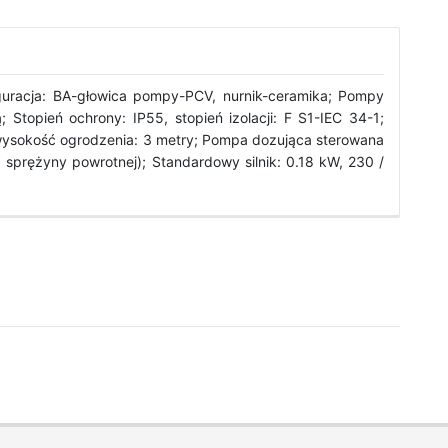
iguracja: BA-głowica pompy-PCV, nurnik-ceramika; Pompy
topień ochrony: IP55, stopień izolacji: F S1-IEC 34-1;
wysokość ogrodzenia: 3 metry; Pompa dozująca sterowana
 sprężyny powrotnej); Standardowy silnik: 0.18 kW, 230 /