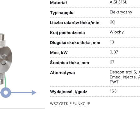
AISI 316L
Materiał
Elektryczny
Typ napędu
60
Liczba udarów tłoka/min.
Włochy
Kraj pochodzenia
13
Długość skoku tłoka, mm
0,37
Moc, kW
67
Średnica tłoka, mm
Descon trol S, 
Alternatywa
Emec, Injecta, 
FWT
163
Wydajność, l/godz
WSZYSTKIE FUNKCJE