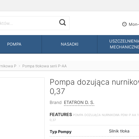
Mon—
USZCZELNIENI
POMPA
NASADKI
MECHANICZN
rnikowa P
Pompa tłokowa serii P-AA
Pompa dozująca nurnik
0,37
Brand
ETATRON D. S.
FEATURES
POMPA DOZUJĄCA NURNIKOWA PDM-P AA 16
0,37
Silnik tłoka
Typ Pompy