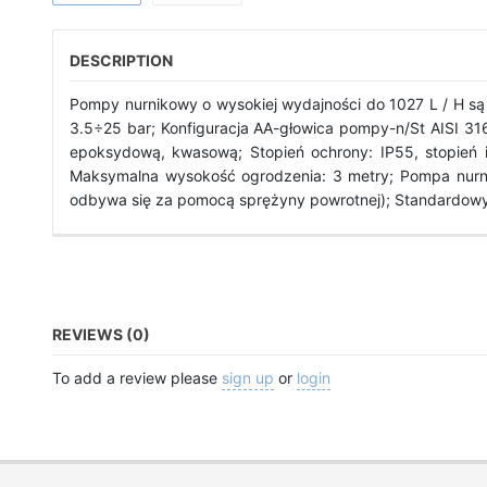
DESCRIPTION
Pompy nurnikowy o wysokiej wydajności do 1027 L / H są
3.5÷25 bar; Konfiguracja AA-głowica pompy-n/St AISI 31
epoksydową, kwasową; Stopień ochrony: IP55, stopień i
Maksymalna wysokość ogrodzenia: 3 metry; Pompa nurnik
odbywa się za pomocą sprężyny powrotnej); Standardowy s
REVIEWS (0)
To add a review please
sign up
or
login