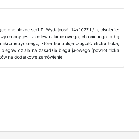
chemiczne serii P; Wydajność: 14÷1027 l / h, ciśnienie:
 wykonany jest z odlewu aluminiowego, chronionego farbą
ikrometrycznego, które kontroluje długość skoku tłoka;
biegów działa na zasadzie biegu jałowego (powrót tłoka
ników na dodatkowe zamówienie.