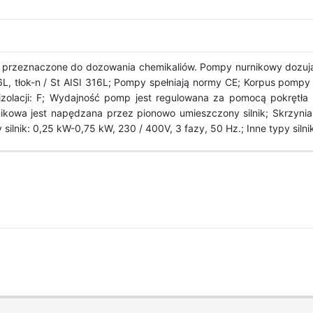
 przeznaczone do dozowania chemikaliów. Pompy nurnikowy dozujące 
6L, tłok-n / St AISI 316L; Pompy spełniają normy CE; Korpus pompy
zolacji: F; Wydajność pomp jest regulowana za pomocą pokrętła m
owa jest napędzana przez pionowo umieszczony silnik; Skrzynia 
ilnik: 0,25 kW-0,75 kW, 230 / 400V, 3 fazy, 50 Hz.; Inne typy sil