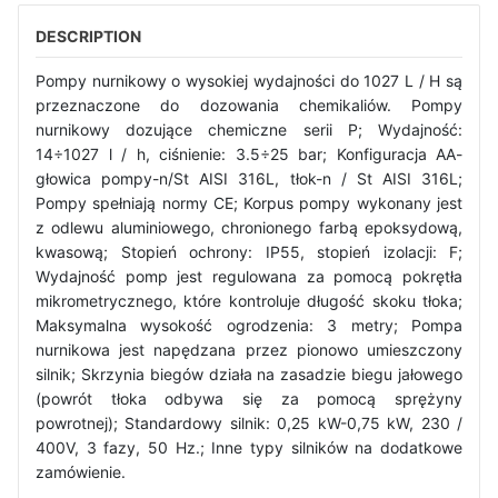
DESCRIPTION
Pompy nurnikowy o wysokiej wydajności do 1027 L / H są
przeznaczone do dozowania chemikaliów. Pompy
nurnikowy dozujące chemiczne serii P; Wydajność:
14÷1027 l / h, ciśnienie: 3.5÷25 bar; Konfiguracja AA-
głowica pompy-n/St AISI 316L, tłok-n / St AISI 316L;
Pompy spełniają normy CE; Korpus pompy wykonany jest
z odlewu aluminiowego, chronionego farbą epoksydową,
kwasową; Stopień ochrony: IP55, stopień izolacji: F;
Wydajność pomp jest regulowana za pomocą pokrętła
mikrometrycznego, które kontroluje długość skoku tłoka;
Maksymalna wysokość ogrodzenia: 3 metry; Pompa
nurnikowa jest napędzana przez pionowo umieszczony
silnik; Skrzynia biegów działa na zasadzie biegu jałowego
(powrót tłoka odbywa się za pomocą sprężyny
powrotnej); Standardowy silnik: 0,25 kW-0,75 kW, 230 /
400V, 3 fazy, 50 Hz.; Inne typy silników na dodatkowe
zamówienie.