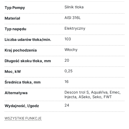
Silnik tłoka
Typ Pompy
AISI 316L
Materiał
Elektryczny
Typ napędu
103
Liczba udarów tłoka/min.
Włochy
Kraj pochodzenia
20
Długość skoku tłoka, mm
0,25
Moc, kW
16
Średnica tłoka, mm
Descon trol S, AquaViva, Emec,
Alternatywa
Injecta, ASeko, Seko, FWT
24
Wydajność, l/godz
WSZYSTKIE FUNKCJE