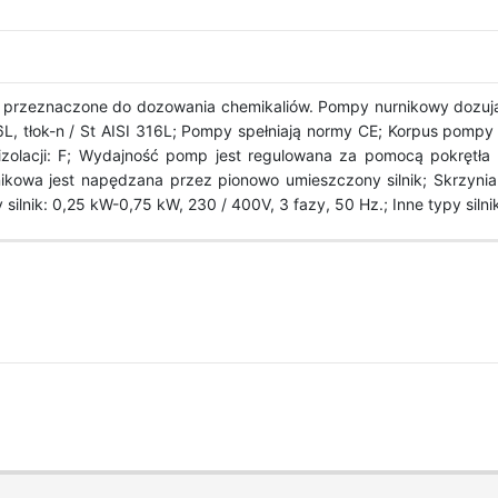
 przeznaczone do dozowania chemikaliów. Pompy nurnikowy dozujące 
6L, tłok-n / St AISI 316L; Pompy spełniają normy CE; Korpus pompy
zolacji: F; Wydajność pomp jest regulowana za pomocą pokrętła m
owa jest napędzana przez pionowo umieszczony silnik; Skrzynia 
ilnik: 0,25 kW-0,75 kW, 230 / 400V, 3 fazy, 50 Hz.; Inne typy sil