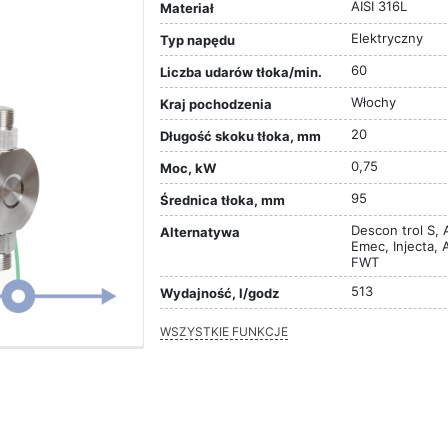
AISI 316L
Materiał
Elektryczny
Typ napędu
60
Liczba udarów tłoka/min.
Włochy
Kraj pochodzenia
20
Długość skoku tłoka, mm
0,75
Moc, kW
95
Średnica tłoka, mm
Descon trol S, 
Alternatywa
Emec, Injecta, 
FWT
513
Wydajność, l/godz
WSZYSTKIE FUNKCJE