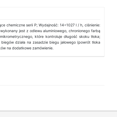
chemiczne serii P; Wydajność: 14÷1027 l / h, ciśnienie:
 wykonany jest z odlewu aluminiowego, chronionego farbą
ikrometrycznego, które kontroluje długość skoku tłoka;
biegów działa na zasadzie biegu jałowego (powrót tłoka
ników na dodatkowe zamówienie.