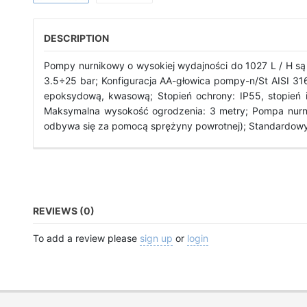
DESCRIPTION
Pompy nurnikowy o wysokiej wydajności do 1027 L / H są
3.5÷25 bar; Konfiguracja AA-głowica pompy-n/St AISI 31
epoksydową, kwasową; Stopień ochrony: IP55, stopień i
Maksymalna wysokość ogrodzenia: 3 metry; Pompa nurnik
odbywa się za pomocą sprężyny powrotnej); Standardowy s
REVIEWS (0)
To add a review please
sign up
or
login