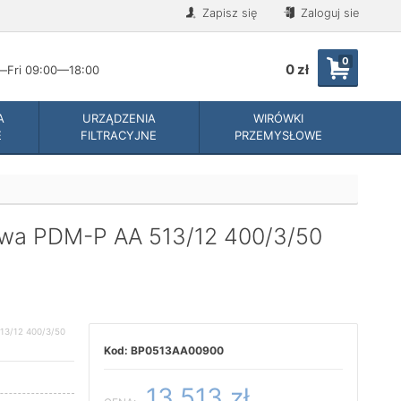
Zapisz się
Zaloguj sie
0
0 zł
Fri 09:00—18:00
A
URZĄDZENIA
WIRÓWKI
E
FILTRACYJNE
PRZEMYSŁOWE
owa PDM-P AA 513/12 400/3/50
3/12 400/3/50
BP0513AA00900
13,513 zł