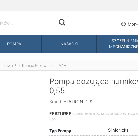
Mon—
USZCZELNIENI
POMPA
NASADKI
MECHANICZN
rnikowa P
Pompa tłokowa serii P-AA
Pompa dozująca nurnik
0,55
Brand
ETATRON D. S.
FEATURES
POMPA DOZUJĄCA NURNIKOWA PDM-P AA 51
0,55
Silnik tłoka
Typ Pompy