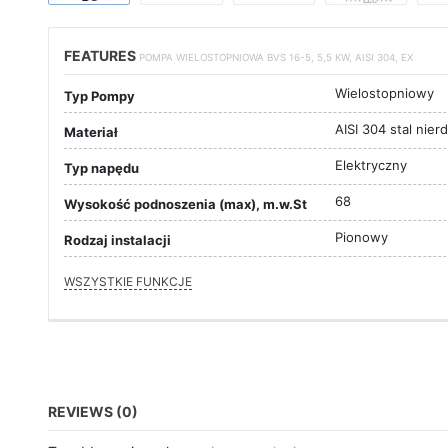
FEATURES
POMPA WIELOSTOPNIOWA BVS 16-5, 5,5 KW, AISI 304, EX
Wielostopniowy
Typ Pompy
AISI 304 stal nie
Materiał
Elektryczny
Typ napędu
68
Wysokość podnoszenia (max), m.w.St
Pionowy
Rodzaj instalacji
WSZYSTKIE FUNKCJE
REVIEWS (0)