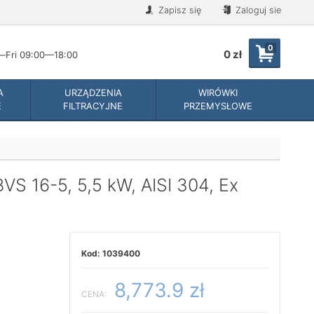
Zapisz się
Zaloguj sie
0
0 zł
Fri 09:00—18:00
A
URZĄDZENIA
WIRÓWKI
E
FILTRACYJNE
PRZEMYSŁOWE
S 16-5, 5,5 kW, AISI 304, Ex
1039400
8,773.9 zł
CENA: