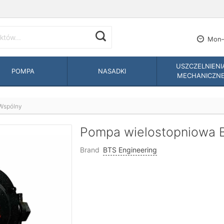
Mon—
USZCZELNIENI
POMPA
NASADKI
MECHANICZN
Wspólny
Pompa wielostopniowa BV
Brand
BTS Engineering