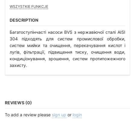
WSZYSTKIE FUNKCJE
DESCRIPTION
Багатоступінчасті насоси BVS з нержавіючої сталі AISI
304 підходять для систем промислової обробки,
систем мийки та очищення, перекачування кислот і
лугів, фільтрації, підвищення тиску, очищення води,
кондиціонування, зрошення, систем протипожежного
захисту.
REVIEWS (0)
To add a review please
sign up
or
login