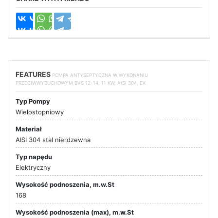
FEATURES
POMPA ANTYSEPTYCZNA W WYKONANIU
PRZECIWWYBUCHOWYM BVS 12-14, 11 KW, AISI 304, EX
Typ Pompy
Wielostopniowy
Materiał
AISI 304 stal nierdzewna
Typ napędu
Elektryczny
Wysokość podnoszenia, m.w.St
168
Wysokość podnoszenia (max), m.w.St