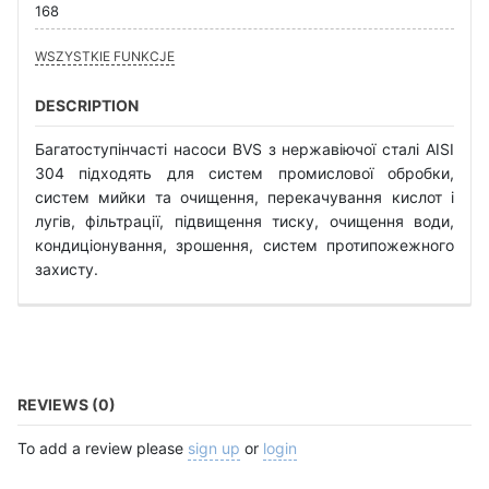
168
WSZYSTKIE FUNKCJE
DESCRIPTION
Багатоступінчасті насоси BVS з нержавіючої сталі AISI
304 підходять для систем промислової обробки,
систем мийки та очищення, перекачування кислот і
лугів, фільтрації, підвищення тиску, очищення води,
кондиціонування, зрошення, систем протипожежного
захисту.
REVIEWS (0)
To add a review please
sign up
or
login