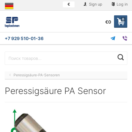
€
Sign up
Log in
0
€0
+7 929 510-01-36
Peressigsäure-PA-Sensoren
Peressigsäure PA Sensor