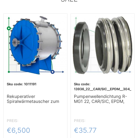
1011191
13936_22__CAR/SIC__EPDM__304__G6
Rekuperativer
Pumpenwellendichtung R-
Spiralwärmetauscher zum
MG1 22, CAR/SIC, EPDM,
Erhitzen von Würze 10m2
304, G60
PREIS:
PREIS:
€6,500
€35.77