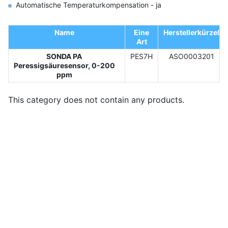
Automatische Temperaturkompensation - ja
Name
Eine
Herstellerkürzel
Art
SONDA PA
PES7H
ASO0003201
Peressigsäuresensor, 0-200
ppm
This category does not contain any products.